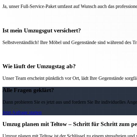
Ja, unser Full-Service-Paket umfasst auf Wunsch auch das professio
Ist mein Umzugsgut versichert?
Selbstverständlich! Ihre Möbel und Gegenstände sind während des Tra
Wie läuft der Umzugstag ab?
Unser Team erscheint pünktlich vor Ort, lädt Ihre Gegenstände sorgfälti
Alle Fragen geklärt?
Dann probieren Sie es jetzt aus und fordern Sie Ihr individuelles Ang
Jetzt Anfrage starten
Umzug planen mit Teltow – Schritt für Schritt zum p
Umzug planen mit Teltow ist der Schlüssel zu einem stressfreien und s