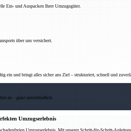
nelle Ein- und Auspacken Ihrer Umzugsgüter.
nsports über uns versichert.
g ein und bringt alles sicher ans Ziel – strukturiert, schnell und zuverl
ebot an – ganz unverbindlich.
erfekten Umzugserlebnis
chadenfreien Umzugserlebnis. Mit unserer Schritt-für-Schritt-Anleitung