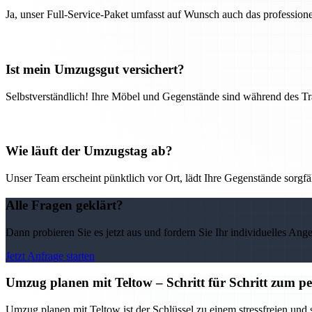
Ja, unser Full-Service-Paket umfasst auf Wunsch auch das professio
Ist mein Umzugsgut versichert?
Selbstverständlich! Ihre Möbel und Gegenstände sind während des Tra
Wie läuft der Umzugstag ab?
Unser Team erscheint pünktlich vor Ort, lädt Ihre Gegenstände sorgfälti
Alle Fragen geklärt?
Dann probieren Sie es jetzt aus und fordern Sie Ihr individuelles Ang
Jetzt Anfrage starten
Umzug planen mit Teltow – Schritt für Schritt zum p
Umzug planen mit Teltow ist der Schlüssel zu einem stressfreien und s