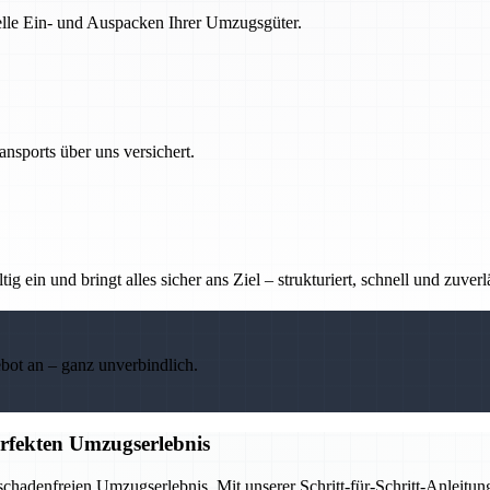
nelle Ein- und Auspacken Ihrer Umzugsgüter.
nsports über uns versichert.
g ein und bringt alles sicher ans Ziel – strukturiert, schnell und zuverl
ebot an – ganz unverbindlich.
erfekten Umzugserlebnis
chadenfreien Umzugserlebnis. Mit unserer Schritt-für-Schritt-Anleitung